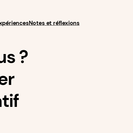
expériences
Notes et réflexions
us ?
er
tif