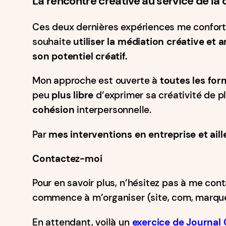
La rencontre créative au service de la
Ces deux dernières expériences me confor
souhaite
utiliser la médiation créative et a
son potentiel créatif.
Mon approche est ouverte à
toutes les for
peu
plus
libre
d’exprimer sa créativité de p
cohésion
interpersonnelle.
Par
mes
interventions en entreprise et aill
Contactez-moi
Pour en savoir plus, n’hésitez pas à me con
commence à m’organiser (site, com, marque) 
En attendant, voilà un
exercice de
Journal C