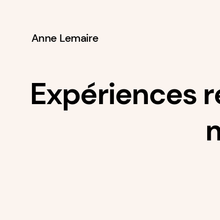
Anne Lemaire
Aller
au
contenu
Expériences r
m